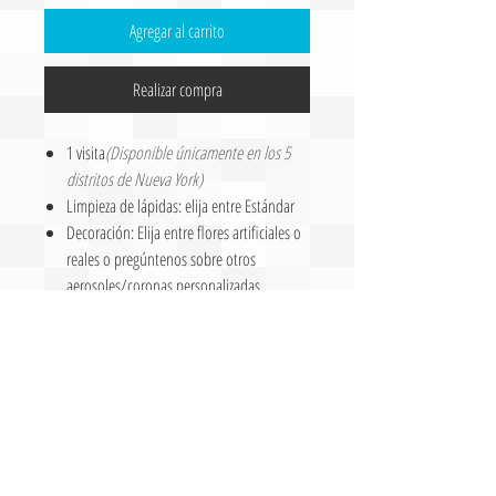
Agregar al carrito
Realizar compra
1 visita
(Disponible únicamente en los 5
distritos de Nueva York)
Limpieza de lápidas: elija entre Estándar
Decoración: Elija entre flores artificiales o
reales o pregúntenos sobre otros
aerosoles/coronas personalizadas
Recorte de césped
Deshierbe
rastrillar
Poda
Antes y Después de fotos
Detalles de pedido